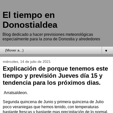
El tiempo en
Donostialdea
Blog dedicado a hacer previsiones meteorológicas
especialmente para la zona de Donostia y alrededores
▼
miércoles, 14 de julio de 2021
Explicación de porque tenemos este
tiempo y previsión Jueves día 15 y
tendencia para los próximos dias.
Arratsaldeon.
Segunda quincena de Junio y primera quincena de Julio
poco veraniegas que hemos tenido, con temperaturas
bastante frescas y bastante mas precipitación de lo normal.