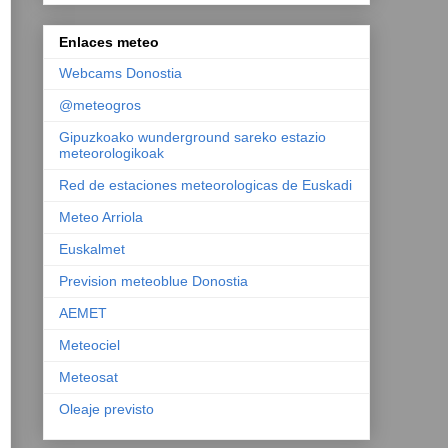
Enlaces meteo
Webcams Donostia
@meteogros
Gipuzkoako wunderground sareko estazio
meteorologikoak
Red de estaciones meteorologicas de Euskadi
Meteo Arriola
Euskalmet
Prevision meteoblue Donostia
AEMET
Meteociel
Meteosat
Oleaje previsto