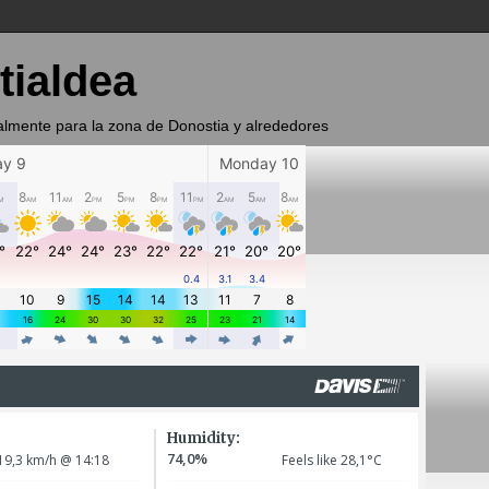
tialdea
almente para la zona de Donostia y alrededores