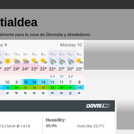
tialdea
almente para la zona de Donostia y alrededores