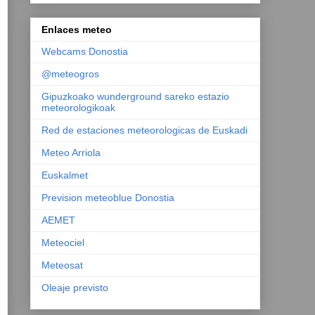
Enlaces meteo
Webcams Donostia
@meteogros
Gipuzkoako wunderground sareko estazio
meteorologikoak
Red de estaciones meteorologicas de Euskadi
Meteo Arriola
Euskalmet
Prevision meteoblue Donostia
AEMET
Meteociel
Meteosat
Oleaje previsto