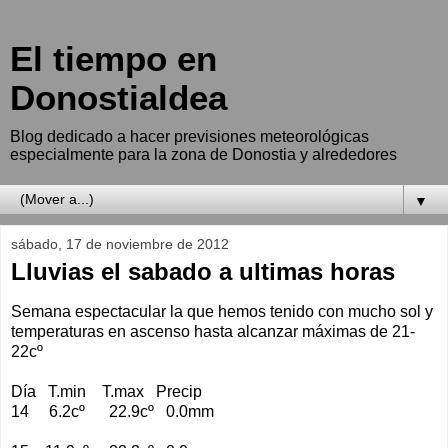
El tiempo en
Donostialdea
Blog dedicado a hacer previsiones meteorológicas
especialmente para la zona de Donostia y alrededores
▼
sábado, 17 de noviembre de 2012
Lluvias el sabado a ultimas horas
Semana espectacular la que hemos tenido con mucho sol y
temperaturas en ascenso hasta alcanzar máximas de 21-
22cº
Día T.min T.max Precip
14 6.2cº 22.9cº 0.0mm