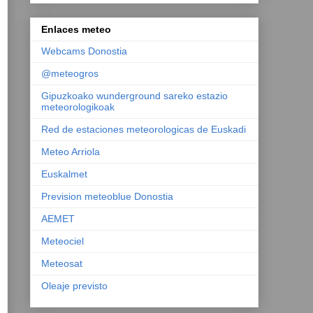
Enlaces meteo
Webcams Donostia
@meteogros
Gipuzkoako wunderground sareko estazio
meteorologikoak
Red de estaciones meteorologicas de Euskadi
Meteo Arriola
Euskalmet
Prevision meteoblue Donostia
AEMET
Meteociel
Meteosat
Oleaje previsto