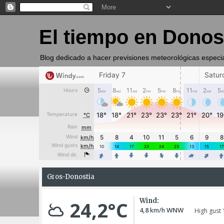
El tiempo en Donos
Blog dedicado a hacer previsiones meteorológicas especi