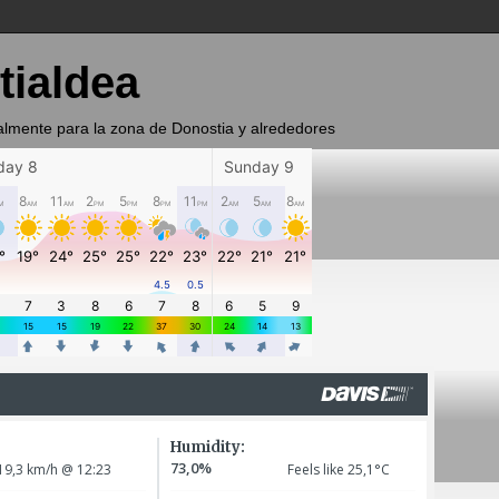
tialdea
almente para la zona de Donostia y alrededores