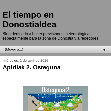
El tiempo en
Donostialdea
Blog dedicado a hacer previsiones meteorológicas
especialmente para la zona de Donostia y alrededores
▼
miércoles, 1 de abril de 2026
Apirilak 2. Osteguna