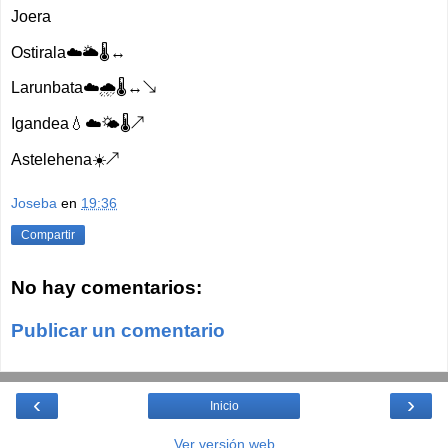
Joera
Ostirala☁️🌥🌡↔️
Larunbata☁️🌧🌡↔️↘️
Igandea💧☁️🌤🌡↗️
Astelehena☀️↗️
Joseba
en
19:36
Compartir
No hay comentarios:
Publicar un comentario
‹
›
Inicio
Ver versión web