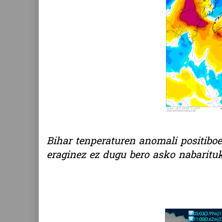
Bihar tenperaturen anomali positiboe
eraginez ez dugu bero asko nabaritu