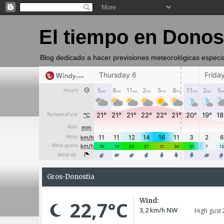
El tiempo en Donos
Blog dedicado a hacer previsiones meteorológicas especi