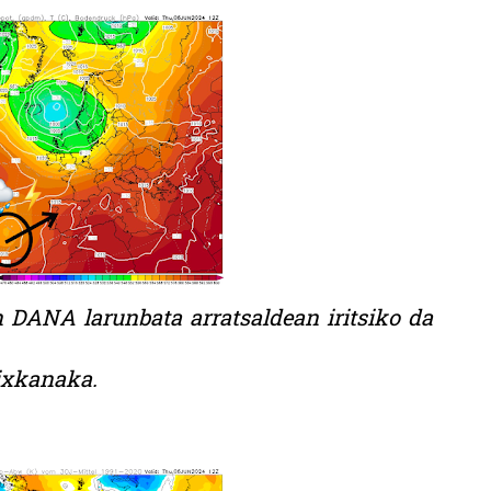
n DANA larunbata arratsaldean iritsiko da
ixkanaka.