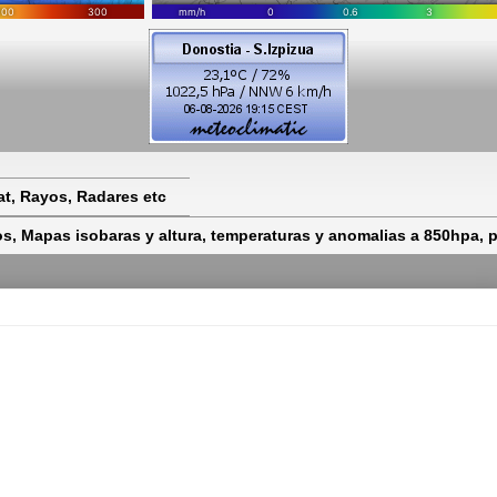
t, Rayos, Radares etc
 Mapas isobaras y altura, temperaturas y anomalias a 850hpa, pr