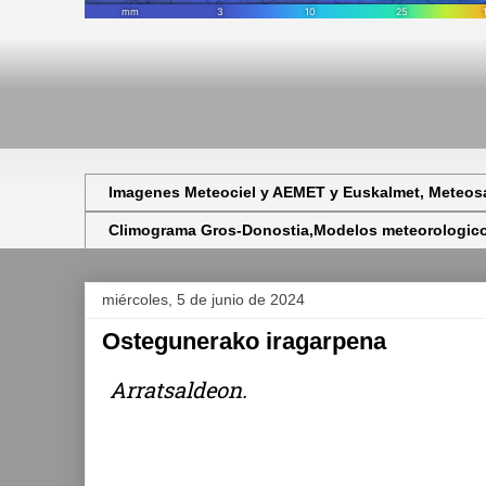
Imagenes Meteociel y AEMET y Euskalmet, Meteosa
Climograma Gros-Donostia,Modelos meteorologicos,
miércoles, 5 de junio de 2024
Ostegunerako iragarpena
Arratsaldeon.