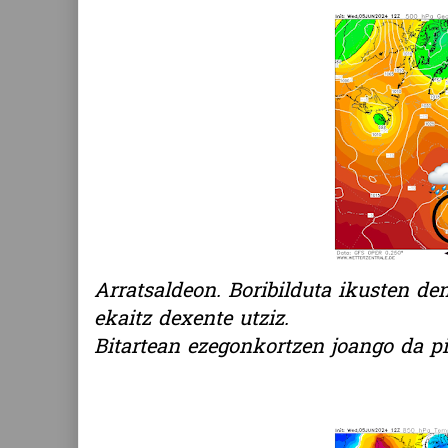
Arratsaldeon. Boribilduta ikusten de
ekaitz dexente utziz.
Bitartean ezegonkortzen joango da p