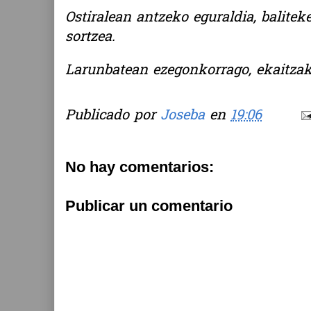
Ostiralean antzeko eguraldia, balite
sortzea.
Larunbatean ezegonkorrago, ekaitzak 
Publicado por
Joseba
en
19:06
No hay comentarios:
Publicar un comentario