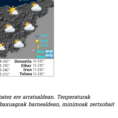
atez ere arratsaldean. Tenperaturak
baxuagoak barnealdean, minimoak zertxobait