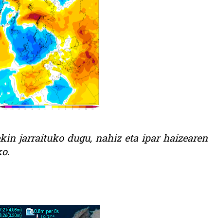
kin jarraituko dugu, nahiz eta ipar haizearen
ko.