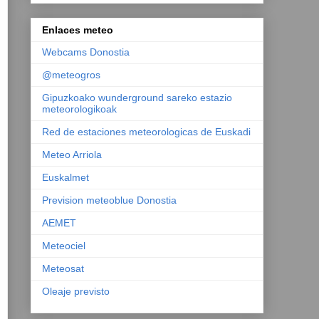
Enlaces meteo
Webcams Donostia
@meteogros
Gipuzkoako wunderground sareko estazio
meteorologikoak
Red de estaciones meteorologicas de Euskadi
Meteo Arriola
Euskalmet
Prevision meteoblue Donostia
AEMET
Meteociel
Meteosat
Oleaje previsto