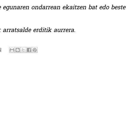
ke egunaren ondarrean ekaitzen bat edo beste
arratsalde erditik aurrera.