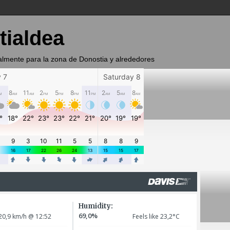
tialdea
almente para la zona de Donostia y alrededores