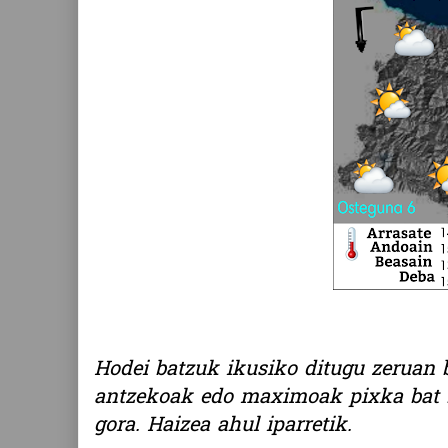
Hodei batzuk ikusiko ditugu zeruan b
antzekoak edo maximoak pixka bat 
gora. Haizea ahul iparretik.