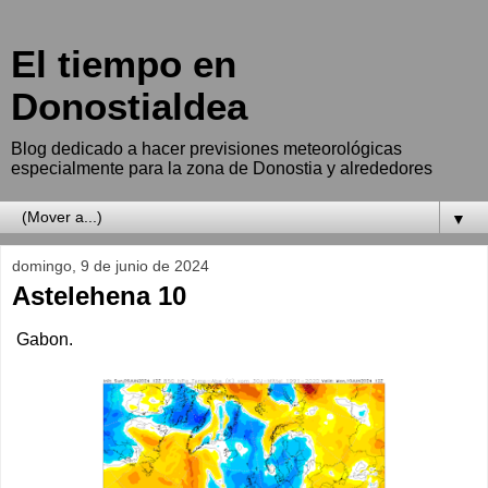
El tiempo en
Donostialdea
Blog dedicado a hacer previsiones meteorológicas
especialmente para la zona de Donostia y alrededores
▼
domingo, 9 de junio de 2024
Astelehena 10
Gabon.