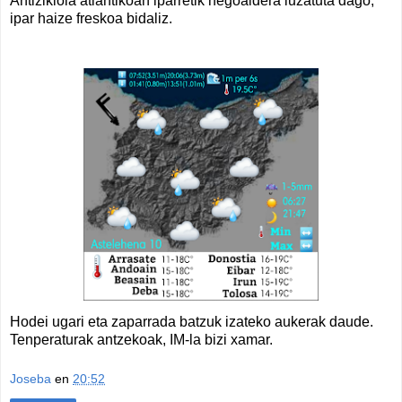
Antizikloia atlantikoan iparretik hegoaldera luzatuta dago,
ipar haize freskoa bidaliz.
Hodei ugari eta zaparrada batzuk izateko aukerak daude.
Tenperaturak antzekoak, IM-la bizi xamar.
Joseba
en
20:52