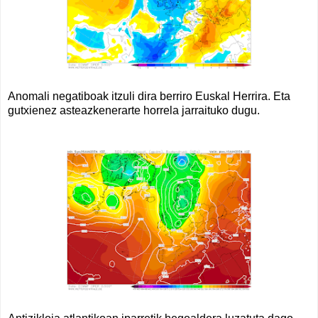
Anomali negatiboak itzuli dira berriro Euskal Herrira. Eta
gutxienez asteazkenerarte horrela jarraituko dugu.