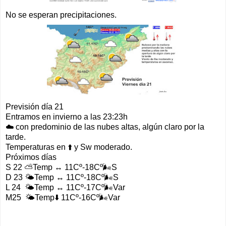
No se esperan precipitaciones.
Previsión día 21
Entramos en invierno a las 23:23h
☁️ con predominio de las nubes altas, algún claro por la
tarde.
Temperaturas en ⬆️ y Sw moderado.
Próximos días
S 22 ⛅️Temp ↔️ 11Cº-18Cº🌬️S
D 23 🌤️Temp ↔️ 11Cº-18Cº🌬️S
L 24 🌤️Temp ↔️ 11Cº-17Cº🌬️Var
M25 🌤️Temp⬇️ 11Cº-16Cº🌬️Var