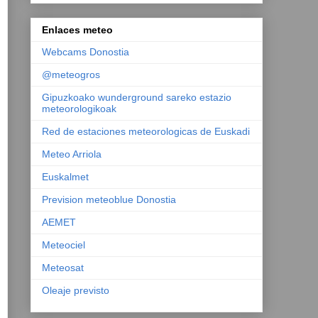
Enlaces meteo
Webcams Donostia
@meteogros
Gipuzkoako wunderground sareko estazio
meteorologikoak
Red de estaciones meteorologicas de Euskadi
Meteo Arriola
Euskalmet
Prevision meteoblue Donostia
AEMET
Meteociel
Meteosat
Oleaje previsto