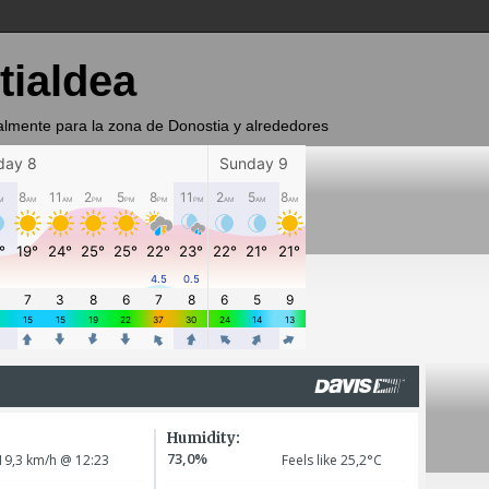
tialdea
almente para la zona de Donostia y alrededores