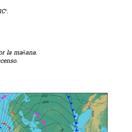
Cº.
or la mañana.
scenso.