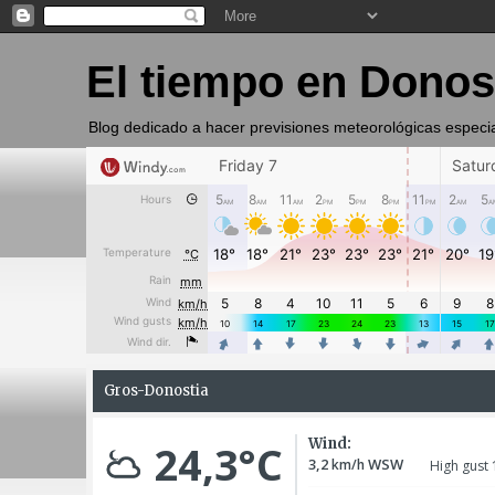
El tiempo en Donos
Blog dedicado a hacer previsiones meteorológicas especi