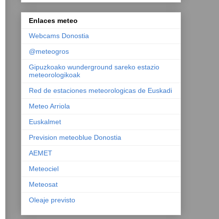
Enlaces meteo
Webcams Donostia
@meteogros
Gipuzkoako wunderground sareko estazio
meteorologikoak
Red de estaciones meteorologicas de Euskadi
Meteo Arriola
Euskalmet
Prevision meteoblue Donostia
AEMET
Meteociel
Meteosat
Oleaje previsto