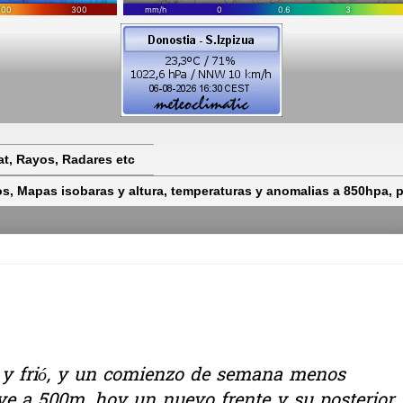
t, Rayos, Radares etc
 Mapas isobaras y altura, temperaturas y anomalias a 850hpa, pr
 y frió, y un comienzo de semana menos
eve a 500m, hoy un nuevo frente y su posterior