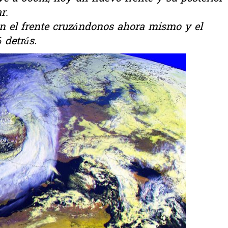
r.
n el frente cruzándonos ahora mismo y el
 detrás.