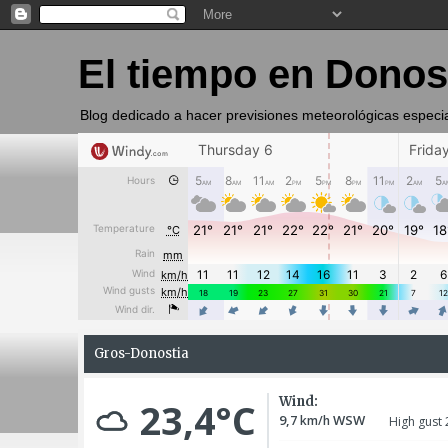
El tiempo en Donos
Blog dedicado a hacer previsiones meteorológicas especi