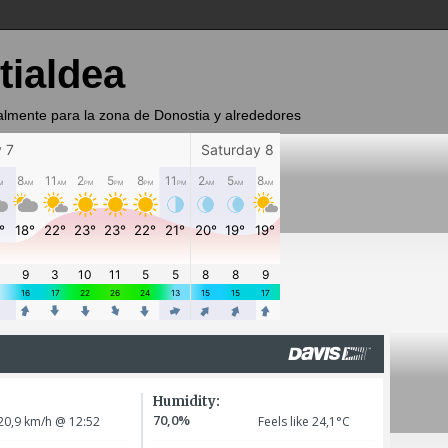
tialdea
almente para la zona de Donostia y alrededores