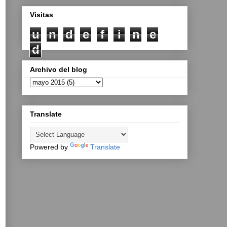
Visitas
u
n
d
e
f
i
n
e
d
Archivo del blog
Translate
Powered by
Translate