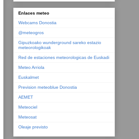
Enlaces meteo
Webcams Donostia
@meteogros
Gipuzkoako wunderground sareko estazio
meteorologikoak
Red de estaciones meteorologicas de Euskadi
Meteo Arriola
Euskalmet
Prevision meteoblue Donostia
AEMET
Meteociel
Meteosat
Oleaje previsto