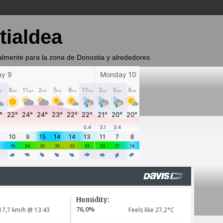
tialdea
almente para la zona de Donostia y alrededores