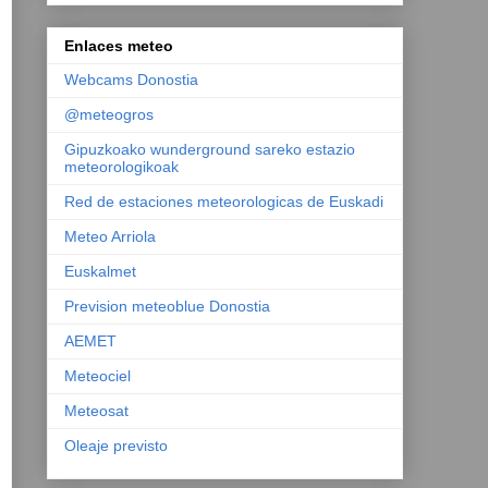
Enlaces meteo
Webcams Donostia
@meteogros
Gipuzkoako wunderground sareko estazio
meteorologikoak
Red de estaciones meteorologicas de Euskadi
Meteo Arriola
Euskalmet
Prevision meteoblue Donostia
AEMET
Meteociel
Meteosat
Oleaje previsto