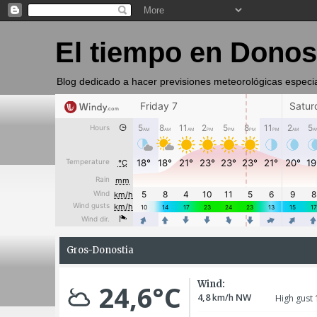
El tiempo en Donos
Blog dedicado a hacer previsiones meteorológicas especi