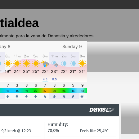
tialdea
almente para la zona de Donostia y alrededores