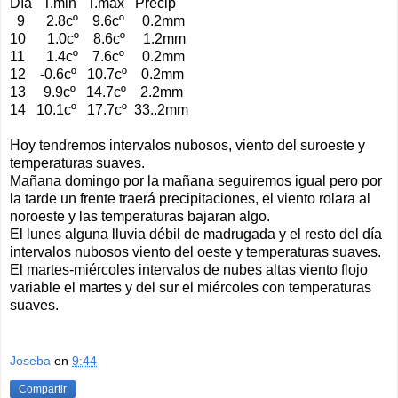
Día T.min T.max Precip
9 2.8cº 9.6cº 0.2mm
10 1.0cº 8.6cº 1.2mm
11 1.4cº 7.6cº 0.2mm
12 -0.6cº 10.7cº 0.2mm
13 9.9cº 14.7cº 2.2mm
14 10.1cº 17.7cº 33..2mm
Hoy tendremos intervalos nubosos, viento del suroeste y
temperaturas suaves.
Mañana domingo por la mañana seguiremos igual pero por
la tarde un frente traerá precipitaciones, el viento rolara al
noroeste y las temperaturas bajaran algo.
El lunes alguna lluvia débil de madrugada y el resto del día
intervalos nubosos viento del oeste y temperaturas suaves.
El martes-miércoles intervalos de nubes altas viento flojo
variable el martes y del sur el miércoles con temperaturas
suaves.
Joseba
en
9:44
Compartir