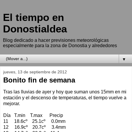
El tiempo en
Donostialdea
Blog dedicado a hacer previsiones meteorológicas
especialmente para la zona de Donostia y alrededores
▼
jueves, 13 de septiembre de 2012
Bonito fin de semana
Tras las lluvias de ayer y hoy que suman unos 15mm en mi
estación y el descenso de temperaturas, el tiempo vuelve a
mejorar.
Día T.min T.max Precip
11 18.6cº 25.1cº 0.0mm
12 16.9cº 20.7cº 3.4mm