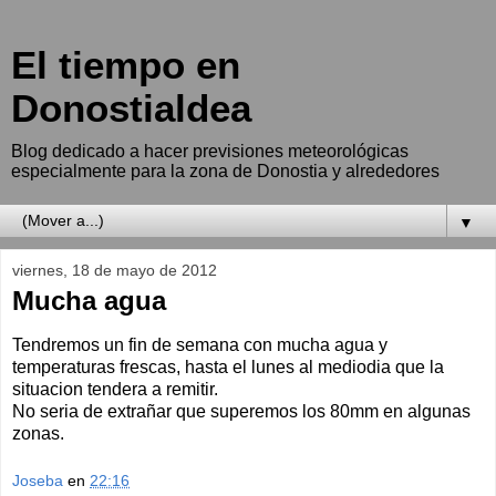
El tiempo en
Donostialdea
Blog dedicado a hacer previsiones meteorológicas
especialmente para la zona de Donostia y alrededores
▼
viernes, 18 de mayo de 2012
Mucha agua
Tendremos un fin de semana con mucha agua y
temperaturas frescas, hasta el lunes al mediodia que la
situacion tendera a remitir.
No seria de extrañar que superemos los 80mm en algunas
zonas.
Joseba
en
22:16