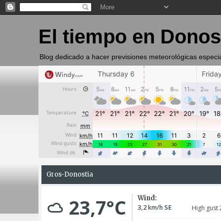
El tiempo en Donos
Blog dedicado a hacer previsiones meteorológicas especi