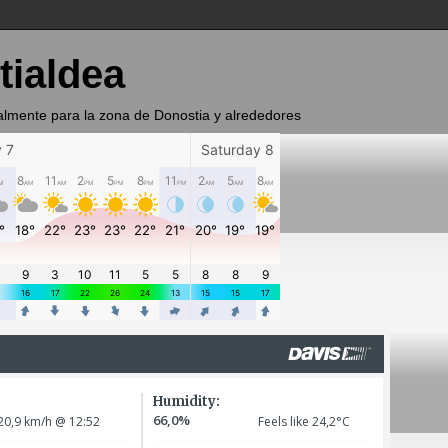
tialdea
almente para la zona de Donostia y alrededores