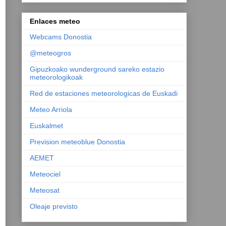
Enlaces meteo
Webcams Donostia
@meteogros
Gipuzkoako wunderground sareko estazio
meteorologikoak
Red de estaciones meteorologicas de Euskadi
Meteo Arriola
Euskalmet
Prevision meteoblue Donostia
AEMET
Meteociel
Meteosat
Oleaje previsto