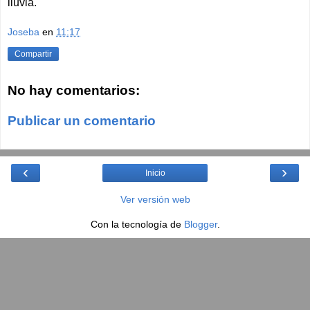
lluvia.
Joseba
en
11:17
Compartir
No hay comentarios:
Publicar un comentario
‹
›
Inicio
Ver versión web
Con la tecnología de
Blogger
.