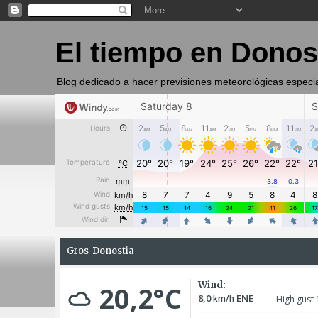
El tiempo en Donos
Blog dedicado a hacer previsiones meteorológicas especi