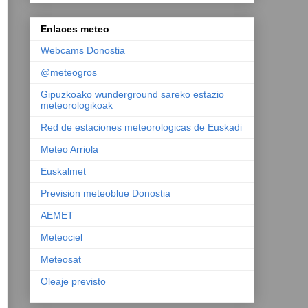
Enlaces meteo
Webcams Donostia
@meteogros
Gipuzkoako wunderground sareko estazio
meteorologikoak
Red de estaciones meteorologicas de Euskadi
Meteo Arriola
Euskalmet
Prevision meteoblue Donostia
AEMET
Meteociel
Meteosat
Oleaje previsto