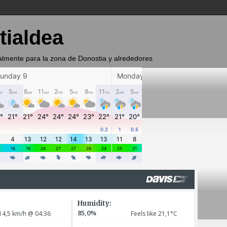
tialdea
almente para la zona de Donostia y alrededores